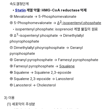
속도결정단계
• 
Statin
 계열 약물: HMG-CoA reductase 억제
④ Mevalonate → 5-Phosphomevalonate
3
⑤ 5-Phosphomevalonate → 
Δ
-isopentenyl phosphate
• isopentenyl phosphate: isoprenoid 계열 물질의 원료
3
⑥ Δ
-isopentenyl phosphate → Dimethylallyl 
phoyrophosphate
⑦ Dimethylallyl phoyrophosphate → Geranyl 
pyrophosphate 
⑧ Geranyl pyrophosphate → Farnesyl pyrophosphate
⑨ Farnesyl pyrophosphate → 
Squalene
⑩ Squalene → Squalene 2,3-epoxide
⑪ Squalene 2,3-epoxide → Lanosterol
⑫ Lanosterol → Cholesterol
3) 이용
(1) 세포막의 주성분 