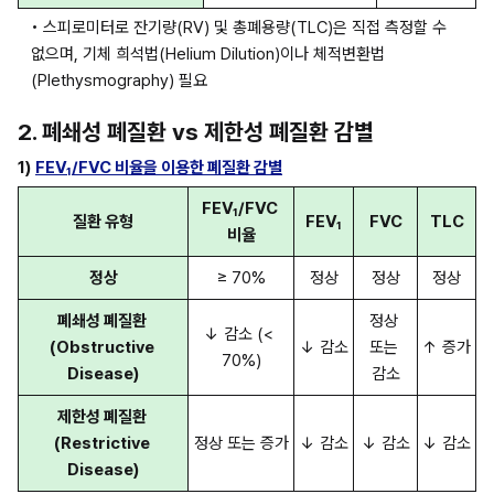
• 스피로미터로 잔기량(RV) 및 총폐용량(TLC)은 직접 측정할 수 
없으며, 기체 희석법(Helium Dilution)이나 체적변환법
(Plethysmography) 필요
2. 폐쇄성 폐질환 vs 제한성 폐질환 감별
1)
FEV₁/FVC 비율을 이용한 폐질환 감별
FEV₁/FVC 
질환 유형
FEV₁
FVC
TLC
비율
정상
≥ 70%
정상
정상
정상
폐쇄성 폐질환 
정상 
↓ 감소 (< 
(Obstructive 
↓ 감소
또는 
↑ 증가
70%)
Disease)
감소
제한성 폐질환 
(Restrictive 
정상 또는 증가
↓ 감소
↓ 감소
↓ 감소
Disease)