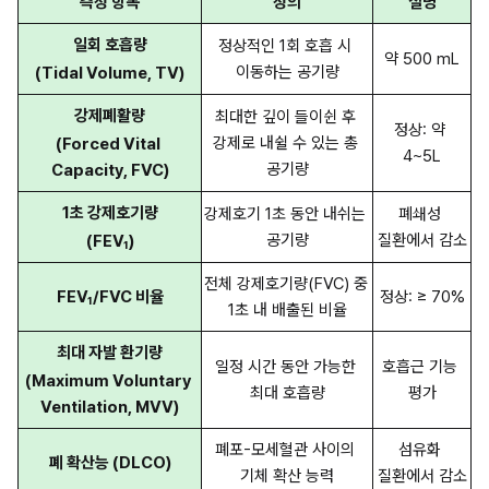
측정 항목
정의
설명
일회 호흡량
정상적인 1회 호흡 시 
약 500 mL
이동하는 공기량
(Tidal Volume, TV)
강제폐활량
최대한 깊이 들이쉰 후 
정상: 약 
강제로 내쉴 수 있는 총 
(Forced Vital 
4~5L
공기량
Capacity, FVC)
1초 강제호기량
강제호기 1초 동안 내쉬는 
폐쇄성 
공기량
질환에서 감소
(FEV₁)
전체 강제호기량(FVC) 중 
FEV₁/FVC 비율
정상: ≥ 70%
1초 내 배출된 비율
최대 자발 환기량
일정 시간 동안 가능한 
호흡근 기능 
(Maximum Voluntary 
최대 호흡량
평가
Ventilation, MVV)
폐포-모세혈관 사이의 
섬유화 
폐 확산능 (DLCO)
기체 확산 능력
질환에서 감소