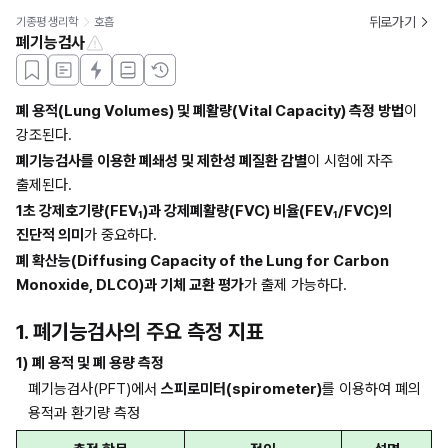
뒤로가기
기종평 생리학
호흡
폐기능검사
폐 용적(Lung Volumes) 및 폐활량(Vital Capacity) 측정 방법
이 
강조된다.
폐기능검사를 이용한 폐쇄성 및 제한성 폐질환 감별
이 시험에 자주 
출제된다.
1초 강제호기량(FEV₁)과 강제폐활량(FVC) 비율(FEV₁/FVC)의 
진단적 의미
가 중요하다.
폐 확산능(Diffusing Capacity of the Lung for Carbon 
Monoxide, DLCO)과 기체 교환 평가
가 출제 가능하다.
1. 폐기능검사의 주요 측정 지표
1)
폐 용적 및 폐 용량 측정
폐기능검사(PFT)에서 
스피로미터(spirometer)
를 이용하여 폐의 
용적과 환기량 측정