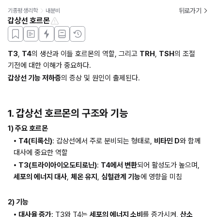
뒤로가기
기종평 생리학
내분비
갑상선 호르몬
T3
, 
T4
의 생산과 이들 호르몬의 역할, 그리고 
TRH
, 
TSH
의 조절 
기전에 대한 이해가 중요하다.
갑상선 기능 저하증
의 증상 및 원인이 출제된다.
1. 갑상선 호르몬의 구조와 기능
1) 주요 호르몬
• T4(티록신)
: 갑상선에서 주로 분비되는 형태로, 
비타민 D
와 함께 
대사에 중요한 역할
• T3(트라이아이오도티로닌)
: 
T4에서 변환
되어 활성도가 높으며, 
세포의 에너지 대사
, 
체온 유지
, 
심혈관계 기능
에 영향을 미침
2) 기능
• 대사율 증가
: T3와 T4는 
세포의 에너지 소비
를 증가시켜, 
산소 