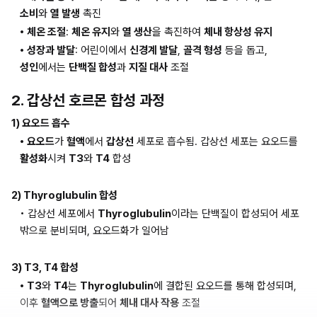
소비
와 
열 발생
 촉진
• 체온 조절
: 
체온 유지
와 
열 생산
을 촉진하여 
체내 항상성 유지
• 성장과 발달
: 어린이에서 
신경계 발달
, 
골격 형성
 등을 돕고, 
성인
에서는 
단백질 합성
과 
지질 대사
 조절
2. 갑상선 호르몬 합성 과정
1) 요오드 흡수
• 요오드
가 
혈액
에서 
갑상선
 세포로 흡수됨. 갑상선 세포는 요오드를 
활성화
시켜 
T3
와 
T4
 합성
2) Thyroglubulin 합성
• 갑상선 세포에서 
Thyroglubulin
이라는 단백질이 합성되어 세포 
밖으로 분비되며, 요오드화가 일어남
3) T3, T4 합성
• T3
와 
T4
는 
Thyroglubulin
에 결합된 요오드를 통해 합성되며, 
이후 
혈액으로 방출
되어 
체내 대사 작용
 조절