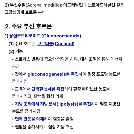
2) 부신수질
(Adrenal medulla): 
아드레날린
과 
노르아드레날린
 같은 
교감신경계 호르몬
 분비
2. 주요 부신 호르몬
1) 
당질코르티코이드 (Glucocorticoids)
(1) 주요 호르몬
: 
코르티솔(Cortisol)
(2) 기능
• 스트레스 반응
에 중요한 역할을 하며, 
대사 조절
을 통해 
에너지
공급
• 
간에서 gluconeogenesis를 촉진
하여 
혈중 포도당 농도
를 
증가시킴
• 
근육에서 단백질 분해를 촉진
하여 
혈중 아미노산 농도
를 
증가시키고, 
단백질 합성
 억제
• 
지방 조직에서 지방 분해(lipolysis)를 촉진
하여 
혈중 지방산 
농도
를 증가시킴
• 
면역 반응을 억제
하여 염증을 줄임
• 혈압을 증가
시키고 
심장 기능
 조절