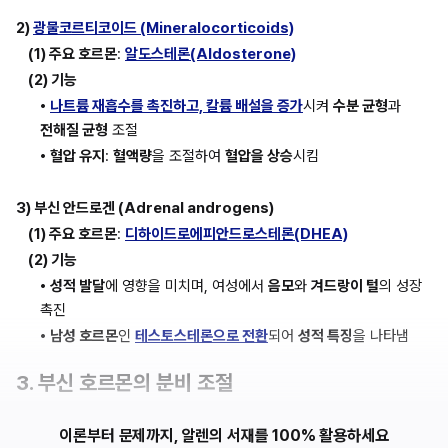
2) 
광물코르티코이드 (Mineralocorticoids)
(1) 주요 호르몬
: 
알도스테론(Aldosterone)
(2) 기능
• 
나트륨 재흡수를 촉진하고, 칼륨 배설을 증가
시켜 
수분 균형
과 
전해질 균형
 조절
• 혈압 유지
: 
혈액량
을 조절하여 
혈압을 상승
시킴
3) 부신 안드로겐 (Adrenal androgens)
(1) 주요 호르몬
: 
디하이드로에피안드로스테론(DHEA)
(2) 기능
• 성적 발달
에 영향을 미치며, 여성에서 
음모
와 
겨드랑이 털
의 성장 
촉진
• 남성 호르몬
인 
테스토스테론으로 전환
되어 
성적 특징
을 나타냄
3. 부신 호르몬의 분비 조절
이론부터 문제까지, 알렌의 서재를 100% 활용하세요