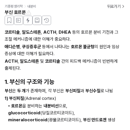
뒤로가기
기종평 생리학
내분비
부신 호르몬
코르티솔
, 
알도스테론
, 
ACTH
, 
DHEA
 등의 호르몬 분비 기전과 그 
조절 메커니즘에 대한 이해가 중요하다.
애디슨병
, 
쿠싱증후군
 등에서 나타나는 
호르몬 불균형
의 원인과 임상 
증상에 대한 이해가 필요하다.
ACTH
, 
알도스테론
 및 
코르티솔
 간의 피드백 메커니즘이 빈번하게 
출제된다.
1. 부신의 구조와 기능
부신
은 
두 개
가 존재하며, 각 부신은 
부신피질
과 
부신수질
로 나뉨
1) 부신피질
(Adrenal cortex)
• 호르몬
을 분비하는 
내분비선
으로, 
glucocorticoid
(당질코르티코이드), 
mineralocorticoid
(광물코르티코이드), 
부신 안드로겐
 생성