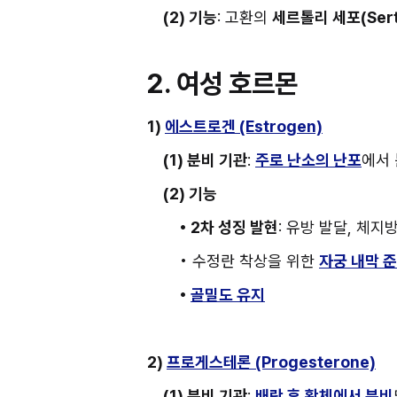
(2) 기능
: 고환의 
세르톨리 세포(Sertol
2. 여성 호르몬
1) 
에스트로겐 (Estrogen)
(1) 분비 기관
: 
주로 난소의 난포
에서 
(2) 기능
• 2차 성징 발현
: 유방 발달, 체지
• 수정란 착상을 위한 
자궁 내막 
• 
골밀도 유지
2) 
프로게스테론 (Progesterone)
(1) 분비 기관
: 
배란 후 황체에서 분비