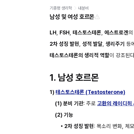
기종평 생리학
내분비
남성 및 여성 호르몬
LH
, 
FSH
, 
테스토스테론
, 
에스트로겐
의
2차 성징 발현
, 
성적 발달
, 
생리주기
 등
테스토스테론의 생리적 역할
이 강조된다
1. 남성 호르몬
1) 
테스토스테론 (Testosterone)
(1) 분비 기관
: 주로 
고환의 레이디히 세포
(2) 기능
• 2차 성징 발현
: 목소리 변화, 체