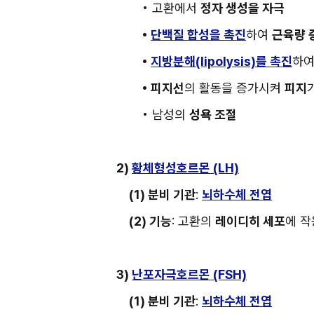
• 고환에서 
정자 생성을 자극
• 
단백질 합성을 촉진
하여 
근육량 
• 
지방분해(lipolysis)를 촉진
하여
• 피지선
의 활동을 증가시켜 
피지
• 남성의 
성욕 조절
2) 
황체형성호르몬 (LH)
(1) 분비 기관
: 
뇌하수체 전엽
(2) 기능
: 고환의 
레이디히 세포
에 작
3) 
난포자극호르몬 (FSH)
(1) 분비 기관
: 
뇌하수체 전엽