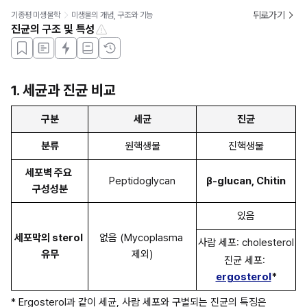
뒤로가기
기종평 미생물학
미생물의 개념, 구조와 기능
진균의 구조 및 특성
1. 세균과 진균 비교
구분
세균
진균
분류
원핵생물
진핵생물
세포벽 주요 
Peptidoglycan
β-glucan, Chitin
구성성분
있음
세포막의 sterol 
없음 (Mycoplasma 
사람 세포: cholesterol
유무
제외)
진균 세포: 
ergosterol
*
* Ergosterol과 같이 세균, 사람 세포와 구별되는 진균의 특징은 