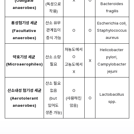
X
O
(Obligate 
Bacteroides 
(독성으로 
anaerobes)
fragilis
작용)
통성혐기성 세균
산소 유무 
Escherichia coli, 
관계없이
O
O
Staphylococcus 
(Facultative 
aureus
anaerobes)
증식 가능
저농도에서 
Helicobacter 
O
약호기성 세균 
산소 소량 
pylori, 
X
(Microaerophiles)
필요
Campylobacter 
고농도에서 
jejuni
X
산소 필요 
산소내성 혐기성 세균
없음
O
Lactobacillus 
O
(Aerotolerant 
(but 
(사용하진 
spp.
anaerobes)
있어도 
않음)
생존 가능)