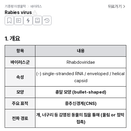
뒤로가기
기종평 미생물학
바이러스
Rabies virus
1. 개요
항목
내용
바이러스군
Rhabdoviridae
(-) single-stranded RNA / enveloped / helical 
속성
capsid
모양
총알 모양 (bullet-shaped)
주요 표적
중추신경계(CNS)
개, 너구리 등 감염된 동물의 침을 통해 (물림 or 점막 
전파 경로
접촉)