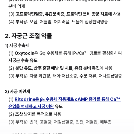
분비 억제
(3) 
고프로락틴혈증, 유즙분비증, 프로락틴 분비 종양 치료
에 사용
(4) 부작용: 오심, 저혈압, 어지러움, 드물게 심장판막병증
2. 자궁근 조절 약물
1) 자궁 수축제
(1) 
Oxytocin
은 Gq 수용체를 통해 IP₃/Ca²⁺ 경로를 활성화하여 
자궁근 수축 유도
(2) 
분만 유도, 산후 출혈 예방 및 치료, 유즙 분비 촉진
에 사용
(3) 부작용: 자궁 과긴장, 태아 저산소증, 수분 저류, 저나트륨혈증
2) 자궁 이완제
(1) 
Ritodrine은 β₂ 수용체 작용제로 cAMP 증가를 통해 Ca²⁺ 
유입을 억제하고 자궁 이완
 유도
(2) 
조산 방지
를 목적으로 사용
(3) 부작용: 빈맥, 고혈당, 저칼륨혈증, 진전, 저혈압, 폐부종