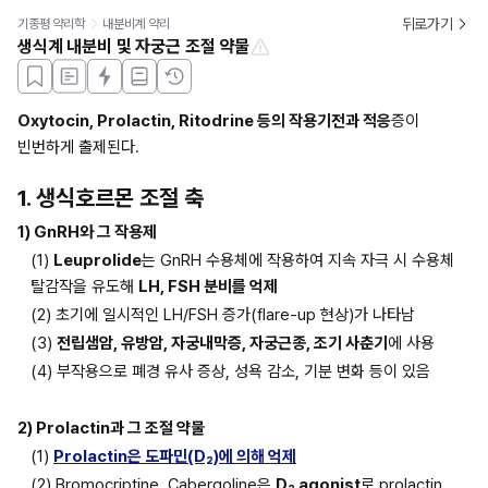
뒤로가기
기종평 약리학
내분비계 약리
생식계 내분비 및 자궁근 조절 약물
Oxytocin, Prolactin, Ritodrine 등의 작용기전과 적응
증이 
빈번하게 출제된다.
1. 생식호르몬 조절 축
1) GnRH와 그 작용제
(1) 
Leuprolide
는 GnRH 수용체에 작용하여 지속 자극 시 수용체 
탈감작을 유도해 
LH, FSH 분비를 억제
(2) 초기에 일시적인 LH/FSH 증가(flare-up 현상)가 나타남
(3) 
전립샘암, 유방암, 자궁내막증, 자궁근종, 조기 사춘기
에 사용
(4) 부작용으로 폐경 유사 증상, 성욕 감소, 기분 변화 등이 있음
2) Prolactin과 그 조절 약물
(1) 
Prolactin은 도파민(D₂)에 의해 억제
(2) Bromocriptine, Cabergoline은 
D₂ agonist
로 prolactin 