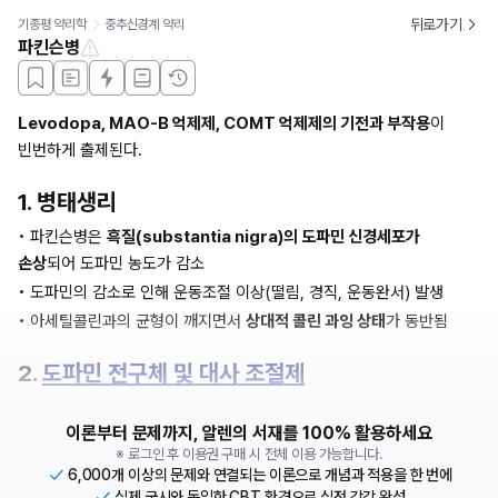
뒤로가기
기종평 약리학
중추신경계 약리
파킨슨병
Levodopa, MAO-B 억제제, COMT 억제제의 기전과 부작용
이 
빈번하게 출제된다.
1. 병태생리
• 파킨슨병은 
흑질(substantia nigra)의 도파민 신경세포가 
손상
되어 도파민 농도가 감소
• 도파민의 감소로 인해 운동조절 이상(떨림, 경직, 운동완서) 발생
• 아세틸콜린과의 균형이 깨지면서 
상대적 콜린 과잉 상태
가 동반됨
2. 
도파민 전구체 및 대사 조절제
이론부터 문제까지, 알렌의 서재를 100% 활용하세요
※ 로그인 후 이용권 구매 시 전체 이용 가능합니다.
6,000개 이상의 문제와 연결되는 이론으로 개념과 적용을 한 번에
실제 국시와 동일한 CBT 환경으로 실전 감각 완성