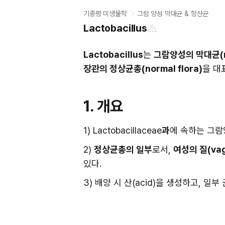
기종평 미생물학
그람 양성 막대균 & 항산균
Lactobacillus
Lactobacillus
는 
그람양성의 막대균(rod
장관의 정상균총(normal flora)
을 대
1. 개요
1) Lactobacillaceae
과
에 속하는 그람양성
2) 
정상균총의 일부
로서, 
여성의 질(vagi
있다.
3) 배양 시 산(acid)을 생성하고, 