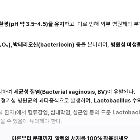
환경(pH 약 3.5–4.5)을 유지
하고, 이로 인해 외부 병원체의 부
₂), 박테리오신(bacteriocin)
 등을 분비하여, 
병원성 미생물
식하여 
세균성 질염(Bacterial vaginosis, BV)
이 유발된다. 
등 혐기성 병원균의 과다증식으로 발생하며, 
Lactobacillus 
식 환자)에서 
혈류감염, 심내막염, 심근염
 등의 드문 
Lactobac
을 수 있음
에 유의해야 한다.
이론부터 문제까지, 알렌의 서재를 100% 활용하세요