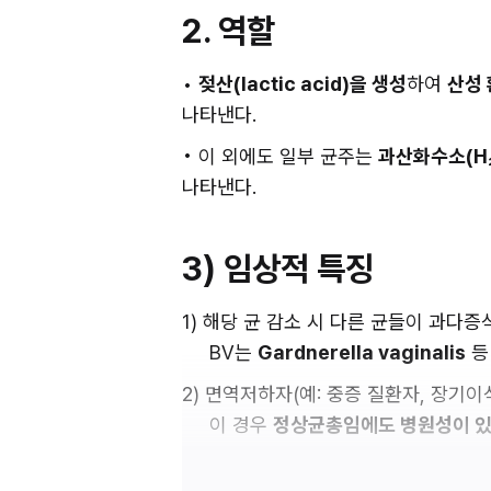
2. 역할
• 
젖산(lactic acid)을 생성
하여 
산성 
나타낸다.
• 이 외에도 일부 균주는 
과산화수소(H₂O
나타낸다.
3) 임상적 특징
1) 해당 균 감소 시 다른 균들이 과다증
     BV는 
Gardnerella vaginalis
 
2) 면역저하자(예: 중증 질환자, 장기이
     이 경우 
정상균총임에도 병원성이 있