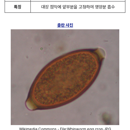
특징
대장 점막에 앞부분을 고정하여 영양분 흡수
충란 사진
Wikimedia Commons - 
File:Whipworm egg crop.JPG