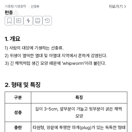
뒤로가기
기종평 기생충학
선충류
편충
1. 개요
1) 사람의 대장에 기생하는 선충류.
2) 위생이 열악한 열대 및 아열대 지역에서 흔하게 감염된다.
3) 긴 채찍처럼 생긴 모양 때문에 'whipworm'이라 불린다.
2. 형태 및 특징
구분
특징
길이 3–5cm, 앞부분이 가늘고 뒷부분이 굵은 채찍 
성충
모양
충란
타원형, 양끝에 투명한 마개(plug)가 있는 독특한 형태