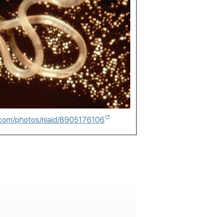
r.com/photos/niaid/8905176106