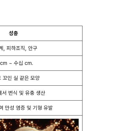
성충
계, 피하조직, 안구
cm ~ 수십 cm.
 꼬인 실 같은 모양
에서 번식 및 유충 생산
며 만성 염증 및 기형 유발