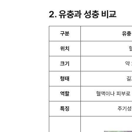
2. 유충과 성충 비교
구분
유충 
위치
크기
약 
형태
길
역할
혈액이나 피부로
특징
주기성(p