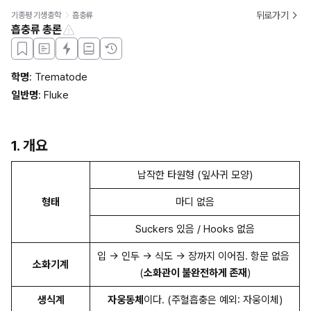
뒤로가기
기종평 기생충학
흡충류
흡충류 총론
학명
: Trematode
일반명
: Fluke
1. 개요
납작한 타원형 (잎사귀 모양)
형태
마디 없음
Suckers 있음 / Hooks 없음
입 → 인두 → 식도 → 장까지 이어짐. 항문 없음 
소화기계
(
소화관이 불완전하게 존재
)
생식계
자웅동체
이다. (주혈흡충은 예외: 자웅이체)