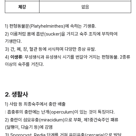
체강
없음
1) 편형동물문(Platyhelminthes)에 속하는 기생충.
2) 이름처럼 몸에 흡반(sucker)을 가지고 숙주 조직에 부착하여 
기생한다.
3) 간, 폐, 장, 혈관 등에 서식하며 다양한 증상 유발.
4) 
이생류
: 무성생식과 유성생식 시기를 번갈아 거치는 편형동물. 2종류 
이상의 숙주를 거친다.
2. 생활사
1) 사람 등 최종숙주에서 충란 배출
: 흡충류의 충란에는 난개(operculum)이 있는 것이 특징이다.
2) 충란이 섬모유충(miracidium)으로 부화, 제1중간숙주인 패류
(달팽이, 다슬기 등)에 감염
3) Sporocyst, Redia 단계를 거쳐 유미유충(cercaria)으로 발달. 