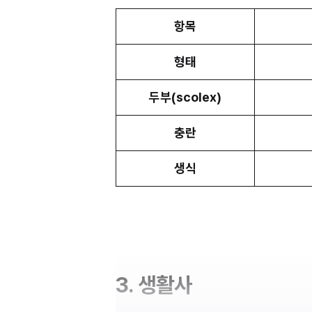
항목
형태
두부(scolex)
충란
생식
3. 생활사