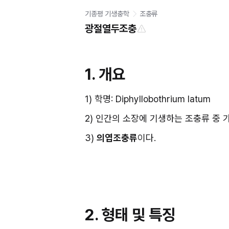
기종평 기생충학
조충류
광절열두조충
1. 개요
1) 학명: Diphyllobothrium latum
2) 인간의 소장에 기생하는 조충류 중 가
3) 
의엽조충류
이다.
2. 형태 및 특징