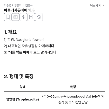
뒤로가기
기종평 기생충학
원충류
파울러자유아메바
1. 개요
1) 학명: Naegleria fowleri
2) 대표적인 자유생활성 아메바이다.
3) '
뇌를 먹는 아메바
'로도 알려져있다.
2. 형태 및 특징
형태
특징
약 10–25μm, 위족(pseudopodia)로 운동하며 
영양형 (Trophozoite)
증식 및 조직 침입 담당