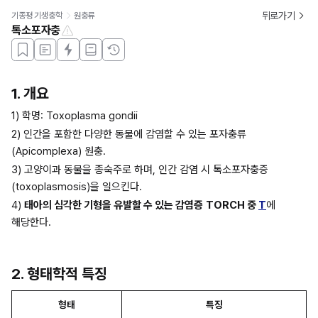
뒤로가기
기종평 기생충학
원충류
톡소포자충
1. 개요
1) 학명: Toxoplasma gondii
2) 인간을 포함한 다양한 동물에 감염할 수 있는 포자충류
(Apicomplexa) 원충.
3) 고양이과 동물을 종숙주로 하며, 인간 감염 시 톡소포자충증
(toxoplasmosis)을 일으킨다.
4) 
태아의 심각한 기형을 유발할 수 있는 감염증
TORCH 중 
T
에 
해당한다. 
2. 형태학적 특징
형태
특징