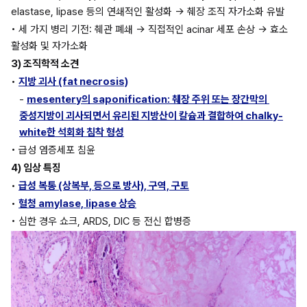
elastase, lipase 등의 연쇄적인 활성화 → 췌장 조직 자가소화 유발 
• 세 가지 병리 기전: 췌관 폐쇄 → 직접적인 acinar 세포 손상 → 효소 
활성화 및 자가소화 
3) 조직학적 소견
• 
지방 괴사 (fat necrosis)
- 
mesentery의 saponification: 췌장 주위 또는 장간막의 
중성지방이 괴사되면서 유리된 지방산이 칼슘과 결합하여 chalky-
white한 석회화 침착 형성
• 급성 염증세포 침윤 
4) 임상 특징
• 
급성 복통 (상복부, 등으로 방사), 구역, 구토
• 
혈청 amylase, lipase 상승
• 심한 경우 쇼크, ARDS, DIC 등 전신 합병증 