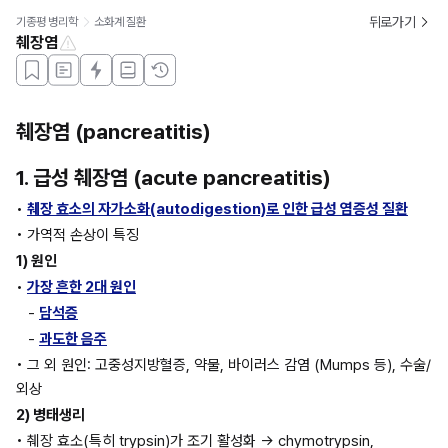
뒤로가기
기종평 병리학
소화계 질환
췌장염
췌장염 (pancreatitis) 
1. 급성 췌장염 (acute pancreatitis) 
• 
췌장 효소의 자가소화(autodigestion)로 인한 급성 염증성 질환
• 가역적 손상이 특징 
1) 원인
• 
가장 흔한 2대 원인
- 
담석증
- 
과도한 음주
• 그 외 원인: 고중성지방혈증, 약물, 바이러스 감염 (Mumps 등), 수술/
외상
2) 병태생리
• 췌장 효소(특히 trypsin)가 조기 활성화 → chymotrypsin, 