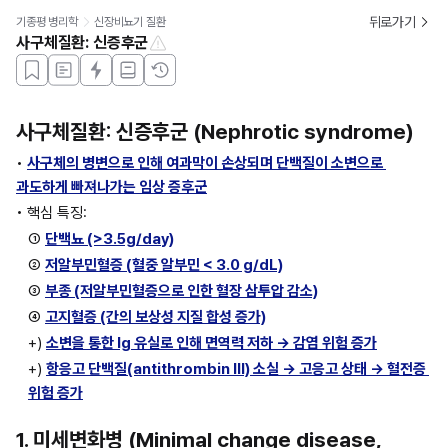
뒤로가기
기종평 병리학
신장비뇨기 질환
사구체질환: 신증후군
사구체질환: 신증후군 (Nephrotic syndrome)
• 
사구체의 병변으로 인해 여과막이 손상되며 단백질이 소변으로 
과도하게 빠져나가는 임상 증후군
• 핵심 특징: 
① 
단백뇨 (>3.5g/day)
② 
저알부민혈증 (혈중 알부민 < 3.0 g/dL)
③ 
부종 (저알부민혈증으로 인한 혈장 삼투압 감소)
④ 
고지혈증 (간의 보상성 지질 합성 증가)
+) 
소변을 통한 Ig 유실로 인해 면역력 저하 → 감염 위험 증가
+) 
항응고 단백질(antithrombin III) 소실 → 고응고 상태 → 혈전증 
위험 증가
1. 미세변화병 (Minimal change disease, 