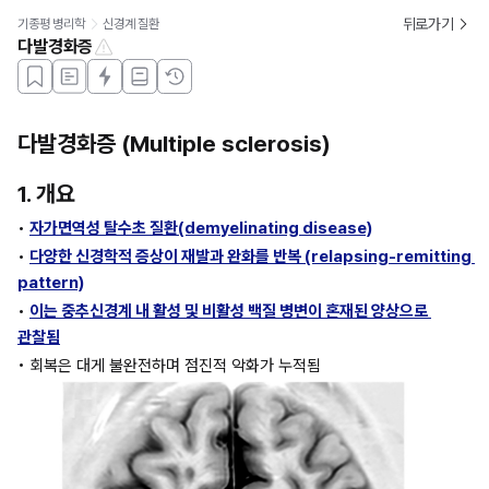
뒤로가기
기종평 병리학
신경계 질환
다발경화증
다발경화증 (Multiple sclerosis)
1. 개요
• 
자가면역성 탈수초 질환(demyelinating disease)
• 
다양한 신경학적 증상이 재발과 완화를 반복 (relapsing-remitting 
pattern)
• 
이는 중추신경계 내 활성 및 비활성 백질 병변이 혼재된 양상으로 
관찰됨
• 회복은 대게 불완전하며 점진적 악화가 누적됨 