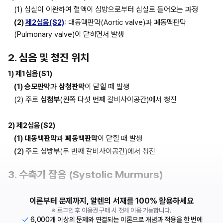
(1) 심실이 이완하여 혈액이 심방으로부터 심실로 들어오는 과정
(2) 
제2심음(S2)
: 대동맥판막(Aortic valve)과 폐동맥판막
(Pulmonary valve)이 닫히면서 발생
2. 심음 및 청진 위치
1) 제1심음(S1)
(1) 승모판막
과 
삼첨판막
이 닫힐 때 발생
(2) 주로 
심첨부
(왼쪽 다섯 번째 갈비사이공간)에서 청진
2) 제2심음(S2)
(1) 대동맥판막
과 
폐동맥판막
이 닫힐 때 발생
(2) 
주로 
심방부
(두 번째 갈비사이공간)에서 청진
3. 수축기 잡음 (Systolic Murmurs)
이론부터 문제까지, 알렌의 서재를 100% 활용하세요
※ 로그인 후 이용권 구매 시 전체 이용 가능합니다.
6,000개 이상의 문제와 연결되는 이론으로 개념과 적용을 한 번에