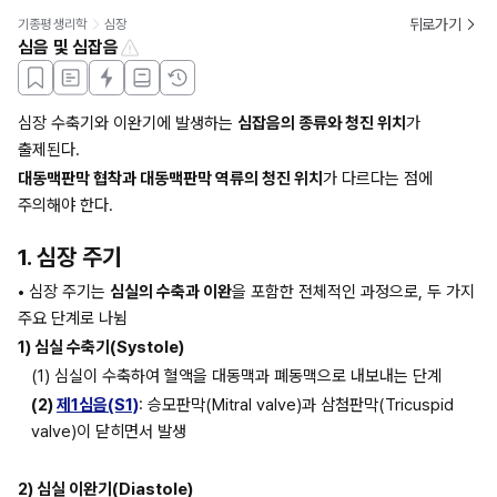
뒤로가기
기종평 생리학
심장
심음 및 심잡음
심장 수축기와 이완기에 발생하는 
심잡음의 종류와 청진 위치
가 
출제된다.
대동맥판막 협착과 대동맥판막 역류의 청진 위치
가 다르다는 점에 
주의해야 한다.
1. 심장 주기
• 
심장 주기는 
심실의 수축과 이완
을 포함한 전체적인 과정으로, 두 가지 
주요 단계로 나뉨
1) 심실 수축기(Systole)
(1) 심실이 수축하여 혈액을 대동맥과 폐동맥으로 내보내는 단계
(2) 
제1심음(S1)
: 승모판막(Mitral valve)과 삼첨판막(Tricuspid 
valve)이 닫히면서 발생
2) 심실 이완기(Diastole)