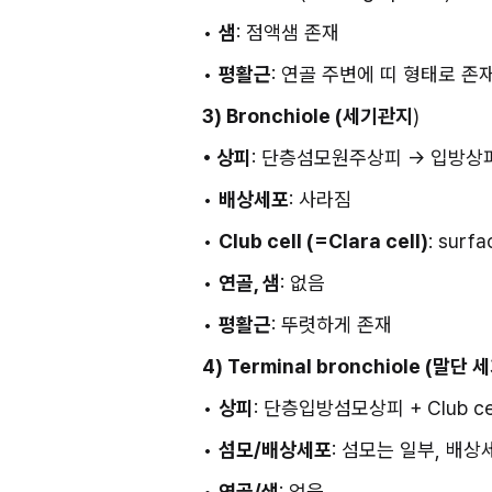
• 
샘
: 점액샘 존재
• 
평활근
: 연골 주변에 띠 형태로 존
3) Bronchiole (세기관지
)
• 상피
: 단층섬모원주상피 → 입방상
• 
배상세포
: 사라짐
• 
Club cell (=Clara cell)
: sur
• 
연골, 샘
: 없음
• 
평활근
: 뚜렷하게 존재
4) Terminal bronchiole (말단
• 
상피
: 단층입방섬모상피 + Club ce
• 
섬모/배상세포
: 섬모는 일부, 배상
• 
연골/샘
: 없음