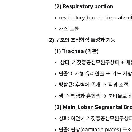
(2) Respiratory portion
• respiratory bronchiole ~ alveol
• 가스 교환 
2) 구조의 조직학적 특성과 기능
(1) Trachea (기관)
•  
상피
: 거짓중층섬모원주상피 + 배상세
• 
연골
: C자형 유리연골 → 기도 개
• 
평활근
: 후벽에 존재 → 직경 조절
• 
샘
: 점액샘과 혼합샘 → 분비물로 
(2) Main, Lobar, Segmental Br
• 
상피
: 여전히 거짓중층섬모원주상피
• 
연골
: 판상(cartilage plates) 