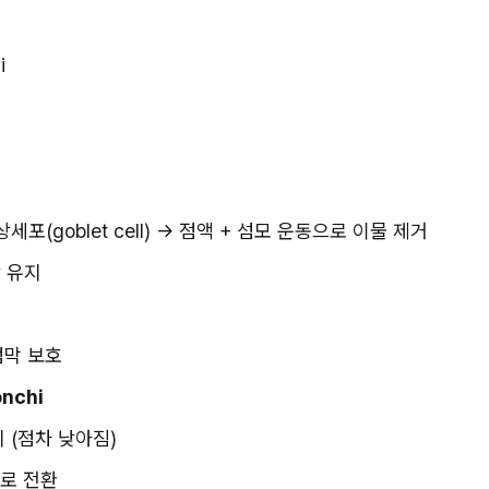
i 
포(goblet cell) → 점액 + 섬모 운동으로 이물 제거
방 유지
점막 보호
onchi
 (점차 낮아짐)
구조로 전환