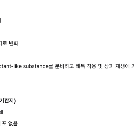
재
피로 변화
factant-like substance를 분비하고 해독 작용 및 상피 재생에 
 세기관지)
ll
세포 없음