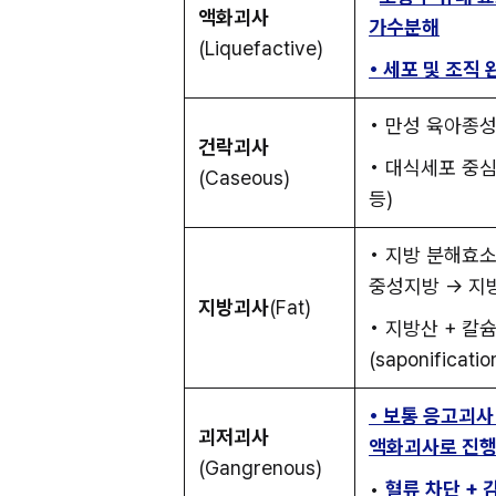
액화괴사
가수분해
(Liquefactive)
• 세포 및 조직
• 만성 육아종
건락괴사
• 대식세포 중심 면
(Caseous)
등)
• 지방 분해효소
중성지방 → 지
지방괴사
(Fat)
• 지방산 + 칼
(saponificatio
• 보통 응고괴사 
괴저괴사
액화괴사로 진
(Gangrenous)
• 
혈류 차단 + 