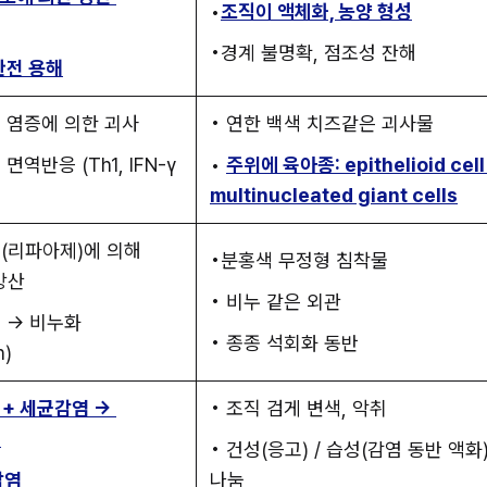
•
조직이 액체화, 농양 형성
•경계 불명확, 점조성 잔해
 완전 용해
성 염증에 의한 괴사
• 연한 백색 치즈같은 괴사물
역반응 (Th1, IFN-γ 
• 
주위에 육아종: epithelioid cell 
multinucleated giant cells
(리파아제)에 의해 
•분홍색 무정형 침착물
방산
• 비누 같은 외관
슘 → 비누화
• 종종 석회화 동반
n)
+ 세균감염 → 
• 조직 검게 변색, 악취
행
• 건성(응고) / 습성(감염 동반 액화)
감염
나눔