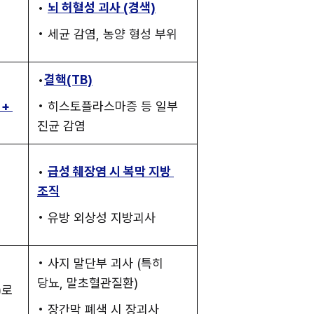
• 
뇌 허혈성 괴사 (경색)
• 세균 감염, 농양 형성 부위
•
결핵(TB)
+ 
• 히스토플라스마증 등 일부 
진균 감염
• 
급성 췌장염 시 복막 지방 
조직
• 유방 외상성 지방괴사
• 사지 말단부 괴사 (특히 
당뇨, 말초혈관질환)
로 
• 장간막 폐색 시 장괴사