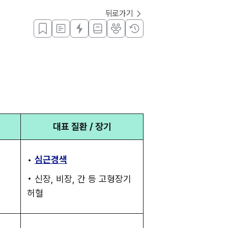
뒤로가기
대표 질환 / 장기
• 
심근경색
• 신장, 비장, 간 등 고형장기 
허혈