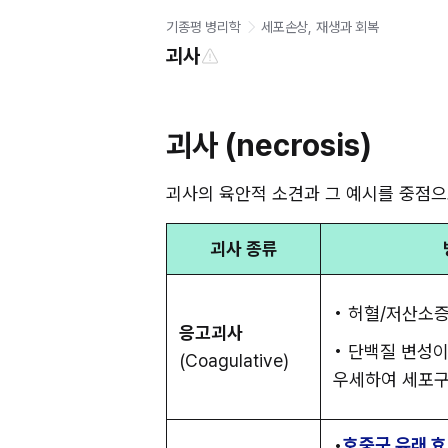
기종평 병리학
세포손상, 재생과 회복
괴사
괴사 (necrosis)
괴사의 육안적 소견과 그 예시를 중점으
괴사 종류
• 허혈/저산소
응고괴사
• 단백질 변성이
(Coagulative)
우세하여 세포구
•
호중구 유래 효