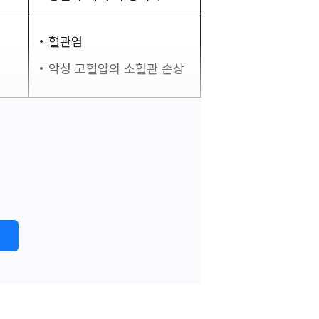
• 혈관염 
• 악성 고혈압의 소혈관 손상