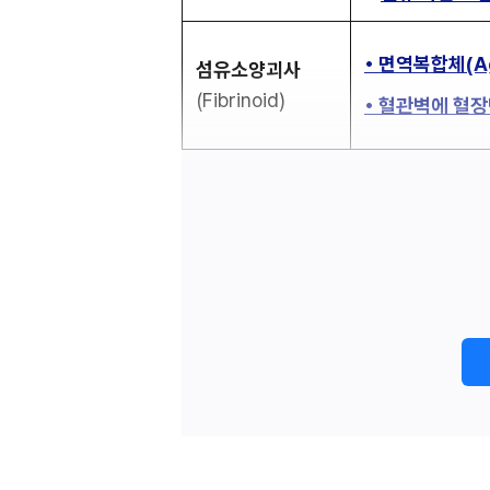
• 면역복합체(Ag
섬유소양괴사
(Fibrinoid)
• 혈관벽에 혈장단