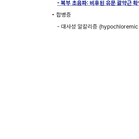
- 복부 초음파: 비후된 유문 괄약근 
• 합병증
- 대사성 알칼리증 (hypochloremic me