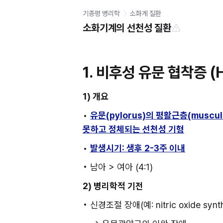
기종평 병리학
소화계 질환
소화기계의 선천성 질환
1. 비후성 유문 협착증 (Hy
1) 개요
• 
유문(pylorus)의 평활근층(muscul
못하고 정체되는 선천성 기형
• 
발생시기: 생후 2-3주 이내
• 남아 > 여아 (4:1) 
2) 병리학적 기전
• 신경조절 장애(예: nitric oxide sy