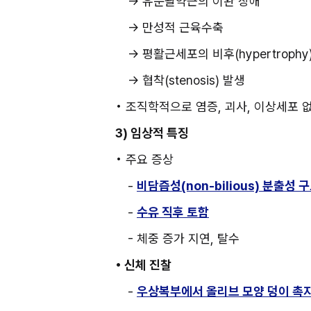
→ 유문괄약근의 이완 장애
→ 만성적 근육수축 
→ 평활근세포의 비후(hypertrophy
→ 협착(stenosis) 발생
• 조직학적으로 염증, 괴사, 이상세포 
3) 임상적 특징
• 주요 증상
- 
비담즙성(non-bilious) 분출성 구토 
- 
수유 직후 토함
- 체중 증가 지연, 탈수
• 신체 진찰
- 
우상복부에서 올리브 모양 덩이 촉