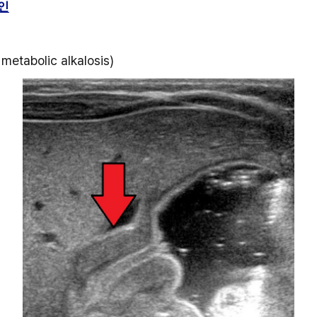
확인
tabolic alkalosis) 