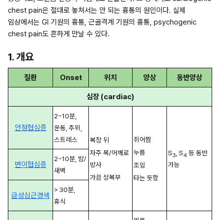
chest pain은 절대로 놓쳐서는 안 되는 흉통의 원인이다. 실제 
임상에서는 GI 기원의 흉통, 근골격계 기원의 흉통, psychogenic 
chest pain도 흔하게 만날 수 있다.
1. 개요
질환
Onset
위치
양상
동반양상
심장 (cardiac)
2~10분, 
안정협심증
운동, 추위, 
스트레스
쥐어짬
복장 뒤
누름
자주 목/어깨로 
S
, S
 등 동반 
3
4
2~10분, 밤/
변이협심증
방사
가능
조임
새벽
가끔 상복부
타는 듯함
> 30분, 
급성심근경색
휴식 