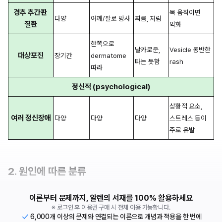
경추 추간판 
목 움직이면 
다양
어깨/팔로 방사
찌름, 저림
질환
악화
한쪽으로 
날카로운, 
Vesicle 동반한 
대상포진
장기간
dermatome 
타는 듯함
rash
따라
정신적 (psychological)
상황적 요소, 
여러 정신장애
다양
다양
다양
스트레스 등이 
주로 유발
2. 원인에 따른 분류
이론부터 문제까지, 알렌의 서재를 100% 활용하세요
※ 로그인 후 이용권 구매 시 전체 이용 가능합니다.
6,000개 이상의 문제와 연결되는 이론으로 개념과 적용을 한 번에