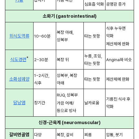
기흉
갑자기
가슴 측면
심호흡 악화
공명감 증가
소화기 (gastrointestinal)
식후 누우면 
복장 아래, 
위식도역류
악화
10~60분
타는 듯함
상복부
제산제에 완화
누름, 조임, 
*
식도경련
2~30분
복장 뒤
Angina와 비슷
타는 듯함
1~2시간, 
상복부, 복장 
소화성궤양
타는 듯함
제산제에 완화
식후
아래
RUQ, 상복부
기름진 식사 후 
담낭염
장기간
날카로움
가끔 어깨/
악화
등으로 방사
신경-근육계 (neuromuscular)
갈비연골염
다양
복장, 갈비
찌름
압통, 붓기