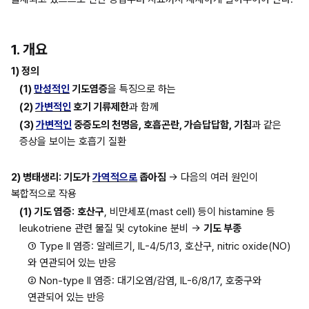
1. 개요
1) 정의
(1) 
만성적인
 기도염증
을 특징으로 하는
(2) 
가변적인
 호기 기류제한
과 함께
(3) 
가변적인
 중증도의 천명음, 호흡곤란, 가슴답답함, 기침
과 같은 
증상을 보이는 호흡기 질환
2) 병태생리: 기도가 
가역적으로
 좁아짐 
→ 다음의 여러 원인이 
복합적으로 작용
(1) 기도 염증:
호산구
, 비만세포(mast cell) 등이 histamine 등 
leukotriene 관련 물질 및 cytokine 분비 → 
기도 부종
① Type II 염증: 알레르기, IL-4/5/13, 호산구, nitric oxide(NO)
와 연관되어 있는 반응
② Non-type II 염증: 대기오염/감염, IL-6/8/17, 호중구와 
연관되어 있는 반응