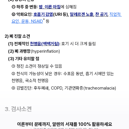
① 하루 중 변동: 
밤, 이른 아침
에 심해짐
② 악화요인: 
호흡기 감염
(URI 등), 
알레르겐 노출
, 
찬 공기
, 
직업적 
*
요인, 운동, NSAID
등
2) 폐 진찰 소견
(1) 전체적인 
천명음(쌕쌕거림)
: 
호기 시 더 크게 들림
(2) 폐 과팽창
(hyperinflation)
(3) 기타 유의할 점
① 청진 소견이 정상일 수 있음
② 천식의 가능성이 낮은 경우: 수포음 동반, 흡기 시에만 있는 
천명음, 국소적 천명음
③ 감별진단: 후두폐쇄, COPD, 기관연화증(tracheomalacia)
3. 검사소견
이론부터 문제까지, 알렌의 서재를 100% 활용하세요