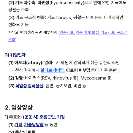
(2) 기도 과수축:
과민성
(hypersensitivity)으로 인해 약한 자극에도 
평활근 수축
(3) 기도 구조적 변화: 기도 fibrosis, 평활근 비후 등의 비가역적인 
변화도 가능
* 참고: 병태생리 관련 세부사항 (
염증세포
, 
염증 매개 물질
, 
기도세포
, 
구조적 
변화
)
3) 
위험인자
(1) 아토피(atopy): 
알레르기 항원에 감작되기 쉬운 유전적 소인
• 천식 환자에서 
알레르기비염
, 
아토피 피부염 
등이 자주 동반
(2) 감염: 
바이러스(RSV, rhinovirus 등), Mycoplasma 등
(3) 
직업성 감작물질
, 흡연, 공기오염, 비만 등
2. 임상양상
1) 주호소: 
(운동 시) 호흡곤란,
기침
(1) 
가래
, 
가슴답답함
등 동반
(2) 증상의 변동