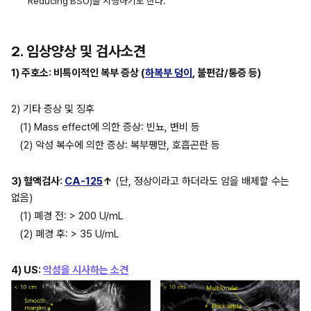
Reducing BSO)을 시행하기도 한다.
2. 임상양상 및 검사소견
1) 주호소: 비특이적인 복부 증상 (
하복부 덩이
, 불편감/통증 등)
2) 기타 증상 및 징후
(1) Mass effect에 의한 증상: 빈뇨, 변비 등
(2) 악성 복수에 의한 증상: 복부팽만, 호흡곤란 등
3) 혈액검사: 
CA-125
↑
 (단, 정상이라고 하더라도 암을 배제할 수는 
없음)
(1) 폐경 전: > 200 U/mL
(2) 폐경 후: > 35 U/mL
4) US: 
악성을 시사하는 소견