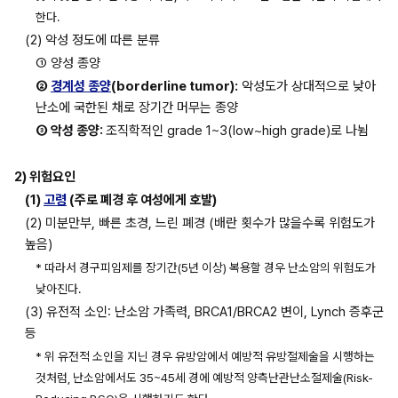
한다. 
(2) 악성 정도에 따른 분류
① 양성 종양
② 
경계성 종양
(borderline tumor):
 악성도가 상대적으로 낮아 
난소에 국한된 채로 장기간 머무는 종양
③ 악성 종양: 
조직학적인 grade 1~3(low~high grade)로 나뉨
2) 위험요인
(1) 
고령
 (주로 폐경 후 여성에게 호발)
(2) 미분만부, 빠른 초경, 느린 폐경 (배란 횟수가 많을수록 위험도가 
높음)
* 따라서 경구피임제를 장기간(5년 이상) 복용할 경우 난소암의 위험도가 
낮아진다.
(3) 유전적 소인: 난소암 가족력, BRCA1/BRCA2 변이, Lynch 증후군 
등
* 위 유전적 소인을 지닌 경우 유방암에서 예방적 유방절제술을 시행하는 
것처럼, 난소암에서도 35~45세 경에 예방적 양측난관난소절제술(Risk-