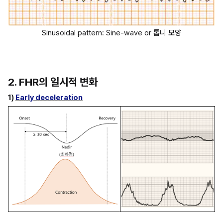
Sinusoidal pattern: Sine-wave or 톱니 모양
2. FHR의 일시적 변화
1) 
Early deceleration