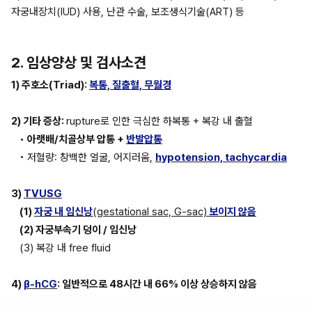
자궁내장치(IUD) 사용, 난관 수술, 보조생식기술(ART) 등
2. 임상양상 및 검사소견
1) 주호소(Triad): 
복통, 질출혈, 무월경
2) 기타 증상: 
rupture로 인한 극심한 하복통 + 복강 내 출혈
• 
아랫배/치골상부 압통 + 
반발압통
• 저혈량: 창백한 얼굴, 어지러움, 
hypotension, tachycardia
3) 
TVUSG
(1) 
자궁 내 임신낭
(gestational sac, G-sac)
 보이지 않음
(2) 자궁부속기 덩이 / 임신낭
(3) 복강 내 free fluid 
4) 
β-hCG
: 일반적으로 48시간 내 66% 이상 상승하지 않음