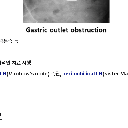
삼킴통증 등
식적인 치료 시행
 LN
(Virchow’s node) 촉진, 
periumbilical LN
(sister M
료