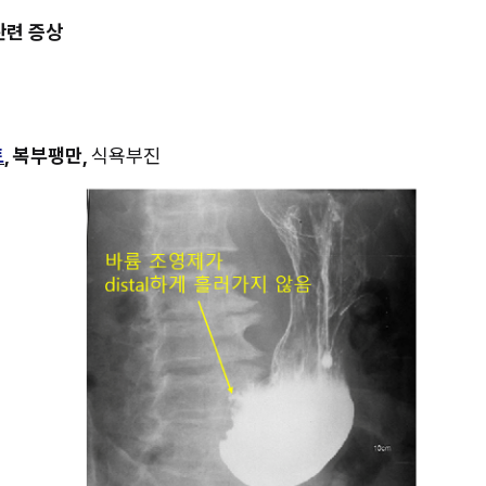
관련 증상
토
, 복부팽만, 
식욕부진