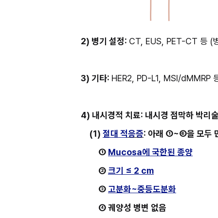
2) 병기 설정: 
CT, EUS, PET-CT 등
(
3) 기타: 
HER2, PD-L1, MSI/dMMR
4) 내시경적 치료: 내시경 점막하 박리
(1) 
절대 적
응증
: 아래 ①~⑥을 모두
① 
Mucosa에 국한된 종양
② 
크기 ≤ 2 cm
③ 
고분화~중등도분화
④ 궤양성 병변 없음