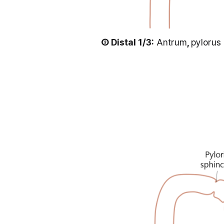
③ Distal 1/3:
 Antrum
, 
pylorus 