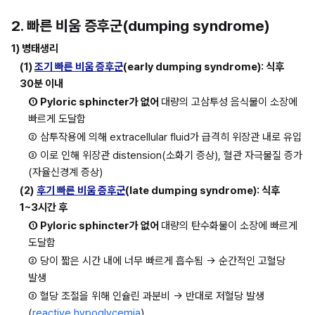
2. 빠른 비움 증후군(dumping syndrome)
1) 병태생리
(1) 
조기 빠른 비움 증후군
(early dumping syndrome): 식후 
30분 이내
① Pyloric sphincter가 없어 
대량의 고삼투성 음식물이 소장에 
빠르게 도달함
② 삼투작용에 의해 extracellular fluid가 급격히 위장관 내로 유입
③ 이로 인해 위장관 distension(소화기 증상), 혈관 자극물질 증가
(자율신경계 증상)
(2)
후기 빠른 비움 증후군
(late dumping syndrome): 식후 
1~3시간 후
① Pyloric sphincter가 없어 
대량의 탄수화물이 소장에 빠르게 
도달함
② 당이 짧은 시간 내에 너무 빠르게 흡수됨 → 순간적인 고혈당 
발생
③ 혈당 조절을 위해 인슐린 과분비 → 반대로 저혈당 발생 
(
reactive hypoglycemia
)