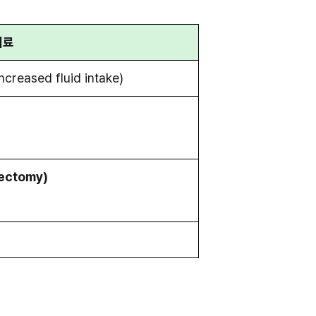
치료
increased fluid intake)
ectomy)