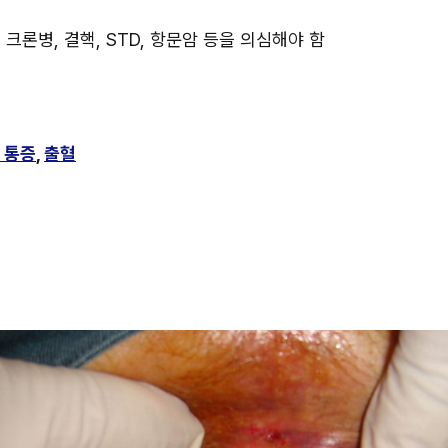
e는 크론병, 결핵, STD, 항문암 등을 의심해야 함
 통증
, 
출혈