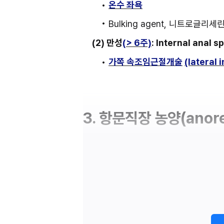
• 
온수 좌욕
• Bulking agent, 니트로글리세
(2) 만성
(
> 6주)
: Internal anal
• 
가쪽 속조임근절개술
(lateral 
3. 항문직장 농양(anore