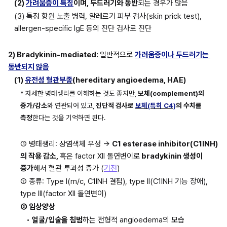
(2) 
가려움증이 특징
이며, 두드러기와 동반
되는 경우가 많음
(3) 특정 항원 노출 병력, 알레르기 피부 검사(skin prick test), 
allergen-specific IgE 등의 진단 검사로 진단
2) Bradykinin-mediated: 
일반적으로 
가려움증이나 두드러기는 
동반되지 않음
(1) 
유전성 혈관부종
(hereditary angioedema, HAE)
* 자세한 병태생리를 이해하는 것도 좋지만, 
보체(complement)의 
증가/감소
와 연관되어 있고, 
진단적 검사로 
보체(특히 C4)
의 수치를 
측정
한다는 것을 기억하면 된다.
① 병태생리: 상염색체 우성 → 
C1 esterase inhibitor(C1INH)
의 작용 감소, 
혹은 factor XII 돌연변이로
 bradykinin 생성이 
증가
해서 혈관 투과성 증가 (
기전
)
② 종류: Type I(m/c, C1INH 결핍), type II(C1INH 기능 장애), 
type III(factor XII 돌연변이)
③ 임상양상
• 
얼굴/입술을 침범
하는 전형적 angioedema의 모습