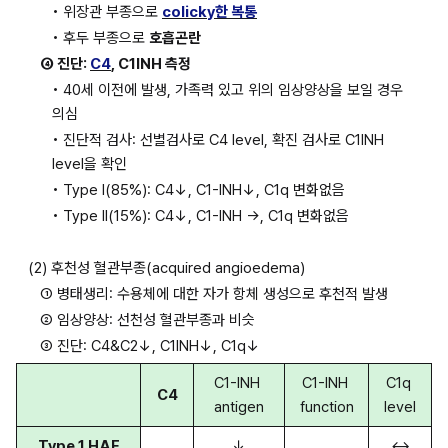
• 위장관 부종으로 
colicky한 복통
• 후두 부종으로 
호흡곤란
④ 진단: 
C4
, C1INH 측정
• 40세 이전에 발생, 가족력 있고 위의 임상양상을 보일 경우 
의심
• 진단적 검사: 선별검사로 C4 level, 확진 검사로 C1INH 
level을 확인
• Type I(85%): C4↓, C1-INH↓, C1q 변화없음
• Type II(15%): C4↓, C1-INH →, C1q 변화없음
(2) 후천성 혈관부종(acquired angioedema)
① 병태생리: 수용체에 대한 자가 항체 생성으로 후천적 발생
② 임상양상: 선천성 혈관부종과 비슷
③ 진단: C4&C2↓, C1INH↓, C1q↓
C1-INH 
C1-INH 
C1q 
C4
antigen
function
level
Type 1 HAE
↓
↔