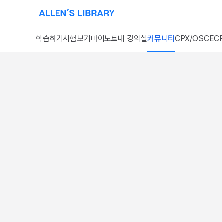
알렌의 서재 홈페이지로 이동
학습하기
시험보기
마이노트
내 강의실
커뮤니티
CPX/OSCE
CP