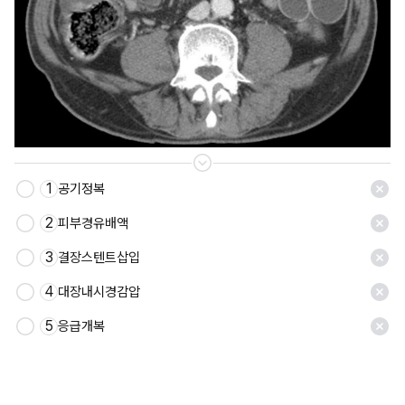
1
공기정복
2
피부경유배액
3
결장스텐트삽입
4
대장내시경감압
5
응급개복