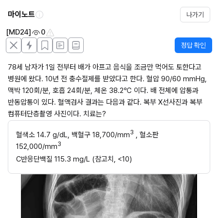
마이노트
나가기
[MD24]
0
정답 확인
78세 남자가 1일 전부터 배가 아프고 음식을 조금만 먹어도 토한다고 
병원에 왔다. 10년 전 충수절제를 받았다고 한다. 혈압 90/60 mmHg, 
맥박 120회/분, 호흡 24회/분, 체온 38.2℃ 이다. 배 전체에 압통과 
반동압통이 있다. 혈액검사 결과는 다음과 같다. 복부 X선사진과 복부 
컴퓨터단층촬영 사진이다. 치료는?
3
혈색소 14.7 g/dL, 백혈구 18,700/mm
 , 혈소판 
3
152,000/mm
C반응단백질 115.3 mg/L (참고치, <10)