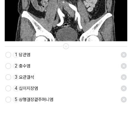
1
담관염
저장
2
충수염
3
요관결석
4
십이지장염
5
상행결장곁주머니염