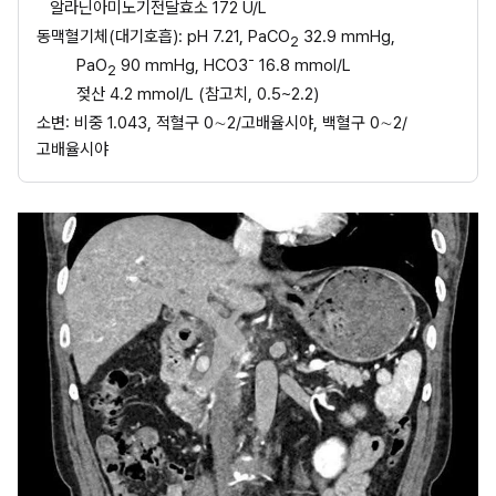
알라닌아미노기전달효소 172 U/L
동맥혈기체(대기호흡): pH 7.21, PaCO
 32.9 mmHg,
2
-
PaO
 90 mmHg, HCO3
 16.8 mmol/L
2
젖산 4.2 mmol/L (참고치, 0.5~2.2)
소변: 비중 1.043, 적혈구 0∼2/고배율시야, 백혈구 0∼2/
고배율시야