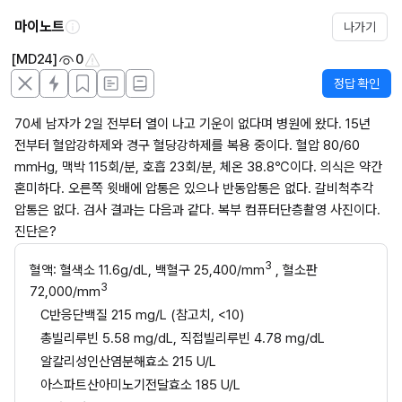
마이노트
나가기
[MD24]
0
정답 확인
70세 남자가 2일 전부터 열이 나고 기운이 없다며 병원에 왔다. 15년 
전부터 혈압강하제와 경구 혈당강하제를 복용 중이다. 혈압 80/60 
mmHg, 맥박 115회/분, 호흡 23회/분, 체온 38.8℃이다. 의식은 약간 
혼미하다. 오른쪽 윗배에 압통은 있으나 반동압통은 없다. 갈비척추각 
압통은 없다. 검사 결과는 다음과 같다. 복부 컴퓨터단층촬영 사진이다. 
진단은?
3
혈액: 혈색소 11.6g/dL, 백혈구 25,400/mm
 , 혈소판 
3
72,000/mm
C반응단백질 215 mg/L (참고치, <10)
총빌리루빈 5.58 mg/dL, 직접빌리루빈 4.78 mg/dL
알칼리성인산염분해효소 215 U/L
아스파트산아미노기전달효소 185 U/L