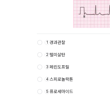
경과관찰
1
텔미살탄
2
페린도프릴
3
스피로놀락톤
4
퓨로세마이드
5