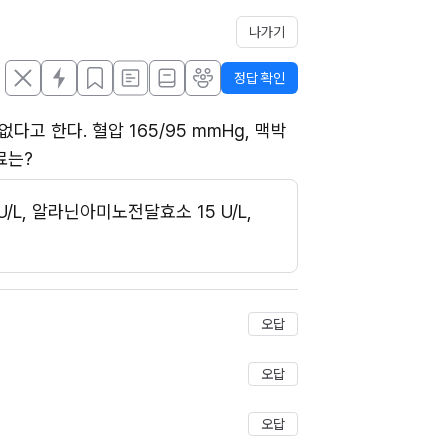
나가기
정답 확인
 한다. 혈압 165/95 mmHg, 맥박 
료는?
L, 알라닌아미노전달효소 15 U/L, 
저장
오답
오답
오답