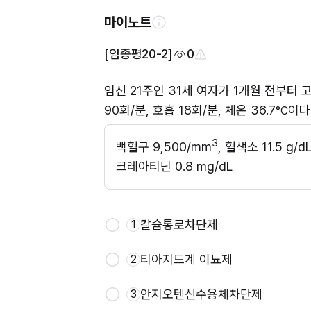
마이노트
[임종평20-2]
0
임신 21주인 31세 여자가 1개월 전부터 
90회/분, 호흡 18회/분, 체온 36.7
이다
°C
3
백혈구 9,500/mm
, 혈색소 11.5 g/
크레아티닌 0.8 mg/dL
칼슘통로차단제
1
티아지드계 이뇨제
2
안지오텐신수용체차단제
3