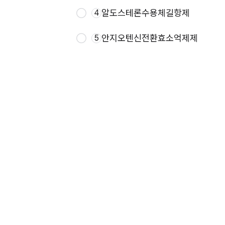
알도스테론수용체길항제
4
안지오텐신전환효소억제제
5