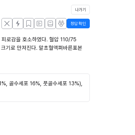
나가기
정답 확인
로감을 호소하였다. 혈압 110/75 
 cm 크기로 만져진다. 말초혈액펴바른표본 
%, 골수세포 16%, 풋골수세포 13%), 