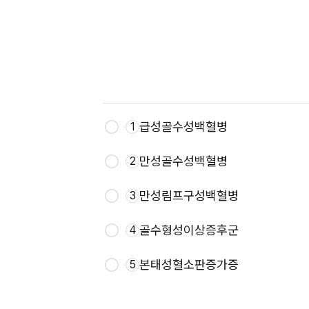
급성골수성백혈병
1
만성골수성백혈병
2
만성림프구성백혈병
3
골수형성이상증후군
4
본태성혈소판증가증
5