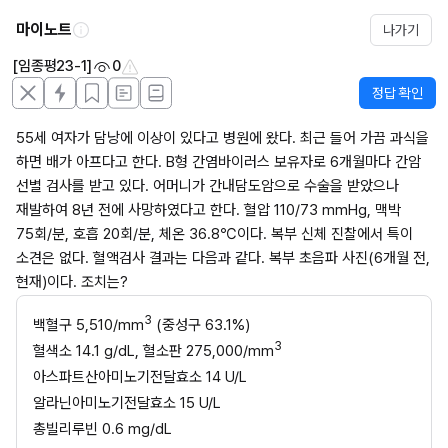
마이노트
나가기
[임종평23-1]
0
정답 확인
55세 여자가 담낭에 이상이 있다고 병원에 왔다. 최근 들어 가끔 과식을 
하면 배가 아프다고 한다. B형 간염바이러스 보유자로 6개월마다 간암 
선별 검사를 받고 있다. 어머니가 간내담도암으로 수술을 받았으나 
재발하여 8년 전에 사망하였다고 한다. 혈압 110/73 mmHg, 맥박 
75회/분, 호흡 20회/분, 체온 36.8℃이다. 복부 신체 진찰에서 특이 
소견은 없다. 혈액검사 결과는 다음과 같다. 복부 초음파 사진(6개월 전, 
현재)이다. 조치는?
3
백혈구 5,510/mm
 (중성구 63.1%)
3
혈색소 14.1 g/dL, 혈소판 275,000/mm
아스파트산아미노기전달효소 14 U/L
알라닌아미노기전달효소 15 U/L
총빌리루빈 0.6 mg/dL