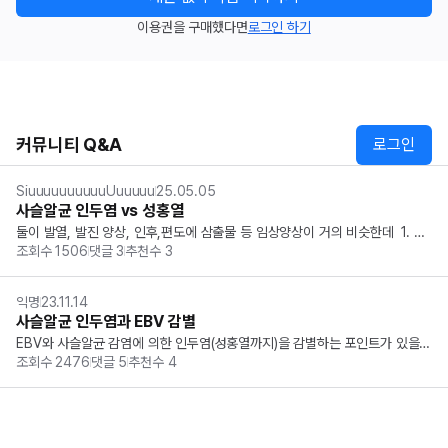
이용권을 구매했다면
로그인 하기
커뮤니티 Q&A
로그인
SiuuuuuuuuuuUuuuuu
25.05.05
사슬알균 인두염 vs 성홍열
둘이 발열, 발진 양상, 인후,편도에 삼출물 등 임상양상이 거의 비슷한데  1. 소
조회수
1506
댓글
3
추천수
3
아에서 사슬알균 인두염 + 딸기혀 = 성홍열 2. 사슬알균 인두염은 소아, 성인
 다 가능 이렇게 정리해도 될까요?
익명
23.11.14
사슬알균 인두염과 EBV 감별
EBV와 사슬알균 감염에 의한 인두염(성홍열까지)을 감별하는 포인트가 있을까
조회수
2476
댓글
5
추천수
4
요??