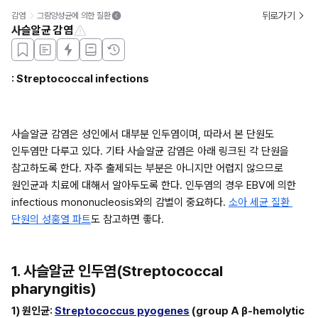
뒤로가기
감염
그람양성균에 의한 질환
사슬알균 감염
: Streptococcal infections
사슬알균 감염은 성인에서 대부분 인두염이며, 따라서 본 단원도 
인두염만 다루고 있다. 기타 사슬알균 감염은 아래 링크된 각 단원을 
참고하도록 한다. 자주 출제되는 부분은 아니지만 어렵지 않으므로 
원인균과 치료에 대해서 알아두도록 한다. 인두염의 경우 EBV에 의한 
infectious mononucleosis와의 감별이 중요하다. 
소아 세균 질환 
단원의 성홍열 파트
도 참고하면 좋다.
1. 사슬알균 인두염(Streptococcal 
pharyngitis)
1) 원인균: 
Streptococcus pyogenes
 (group A β-hemolytic 