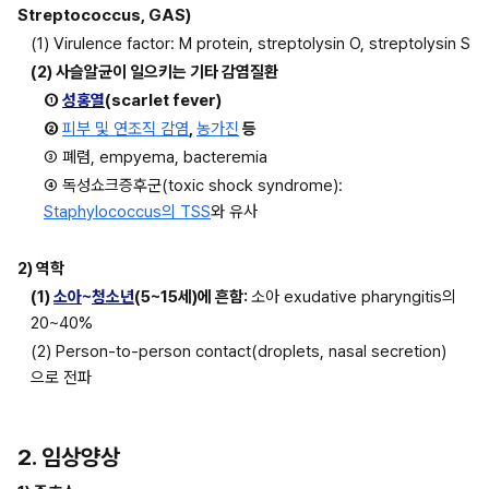
Streptococcus, GAS)
(1) Virulence factor: M protein, streptolysin O, streptolysin S
(2) 사슬알균이 일으키는 기타 감염질환
① 
성홍열
(scarlet fever)
② 
피부 및 연조직 감염
, 
농가진
 등
③ 폐렴, empyema, bacteremia
④ 독성쇼크증후군(toxic shock syndrome): 
Staphylococcus의 TSS
와 유사
2) 역학
(1) 
소아
~
청소년
(5~15세)에 흔함: 
소아 exudative pharyngitis의 
20~40%
(2) Person-to-person contact(droplets, nasal secretion)
으로 전파
2. 임상양상