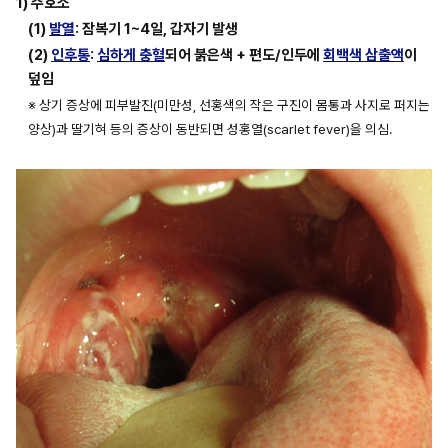
1) 주호소
(1) 
발열
: 잠복기 1~4일, 갑자기 발생
(2) 
인후통
: 
심하게 충혈
되어 붉은색 + 편도/인두에 
회백색 삼출액
이 
덮임
※ 상기 증상에 피부발진(미만성, 선홍색의 작은 구진이 몸통과 사지로 퍼지는 
양상)과 딸기혀 등의 증상이 동반되면 성홍열(scarlet fever)을 의심.