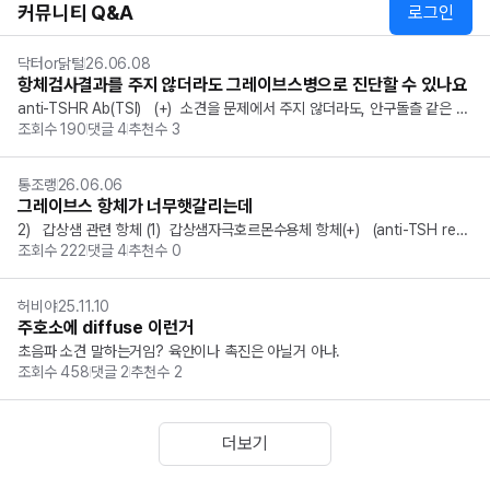
커뮤니티 Q&A
로그인
닥터or닭털
26.06.08
항체검사결과를 주지 않더라도 그레이브스병으로 진단할 수 있나요
anti-TSHR Ab(TSI)   (+)  소견을 문제에서 주지 않더라도, 안구돌츨 같은 안
조회수
190
댓글
4
추천수
3
병증. 증상이 있고 갑상샘 호르몬이 증가, TSH 감소라면 그레이브스병으로 진
단 가능할까요?
통조랭
26.06.06
그레이브스 항체가 너무햇갈리는데
2)   갑상샘 관련 항체 (1)  갑상샘자극호르몬수용체 항체(+)   (anti-TSH rec
조회수
222
댓글
4
추천수
0
eptor Ab, TRAb) • 임상양상과 TFT가 갑상샘중독증 양상일 때, TRAb(+) = 
TSI(+)를 의미함 → 그레이브스병으로 확진 가능 * TRA...
허비야
25.11.10
주호소에 diffuse 이런거
초음파 소견 말하는거임? 육안이나 촉진은 아닐거 아냐.
조회수
458
댓글
2
추천수
2
더보기