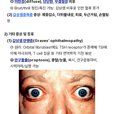
① 
미만성
(diffuse), 
단단한
, 
무결절성
 비후
② Bruit/thrill 청진/촉진 가능: 갑상샘 비후로 인한 혈류 증가
(2) 
갑상샘중독증
 증상: 체중감소, 더위불내성, 피로, 두근거림, 손떨림
등
2) 기타 증상 및 징후
(1) 
갑상샘 안병증
(Graves’ ophthalmopathy)
① 원리: Orbital fibroblast에도 TSH receptor가 존재해 TSI에 
의해 자극되며, T cell 침윤 등 기타 면역학적 기전 동반
② 
안구돌출
(proptosis), 충혈/눈물,
 복시, 안구운동마비, 
시력저하/실명 가능