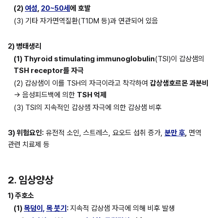
(2) 
여성
, 
20~50세
에 호발
(3) 기타 자가면역질환(T1DM 등)과 연관되어 있음
2) 병태생리
(1) Thyroid stimulating immunoglobulin
(TSI)이 갑상샘의 
TSH receptor를 자극
(2) 갑상샘이 이를 TSH의 자극이라고 착각하여 
갑상샘호르몬 과분비
→ 음성피드백에 의한 
TSH 억제
(3) TSI의 지속적인 갑상샘 자극에 의한 갑상샘 비후
3) 위험요인:
 유전적 소인, 스트레스, 요오드 섭취 증가, 
분만 후
,
 면역 
관련 치료제 등
2. 임상양상
1) 주호소
(1) 
목덩이,
목 붓기
: 
지속적 갑상샘 자극에 의해 비후 발생