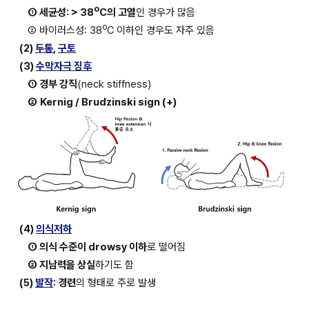
o
① 세균성: > 38
C의 고열
인 경우가 많음
o
② 바이러스성: 38
C 이하인 경우도 자주 있음
(2) 
두통
, 
구토
(3) 
수막자극 징후
① 경부 강직
(neck stiffness)
②
Kernig / Brudzinski sign (+)
(4) 
의식저하
① 의식 수준이 drowsy 이하
로 떨어짐
② 지남력을 상실
하기도 함
(5) 
발작
: 경련
의 형태로 주로 발생