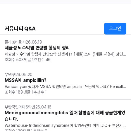
커뮤니티 Q&A
로그인
플라잉비둘기
26.06.19
세균성 뇌수막염 연령별 항생제 정리
세균성 뇌수막염 항생제 간단요약 신생아 (≤ 1개월) 소아 (1개월 ~18세) 성인
조회수
503
댓글
1
추천수
46
 (19세 ~ 50세) 고령 및 고위험군 (> 50세 or 면역저하) Ampicillin GBS, Li
steria Listeria Gentamicin Gram (-) V...
무냉구
26.05.20
MSSA에 ampicillin?
Vancomycin 썼다가 MSSA 확인되면 ampicillin 쓰는게 맞나요? Penicillin
조회수
189
댓글
1
추천수
1
ase 취약성 때문에 naf/oxacillin 사용으로 알고 있는데 관련한 지식 있는분
은 답변 부탁드립니다. 감사합니다.
부탄국립의대6학년
26.04.16
Meningococcal meningitidis 일때 합병증에 대해 궁금한게있
습니다.
Waterhouse-friderichsen syndrome이 합병증인데 이게 DIC + 부신기능