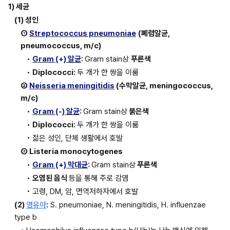
1) 세균
(1) 성인
① 
Streptococcus pneumoniae
(폐렴알균, 
pneumococcus, m/c)
• 
Gram 
(+)
 알균
: 
Gram stain상 
푸른색
• 
Diplococci: 
두 개가 한 쌍을 이룸
② 
Neisseria meningitidis
 (수막알균, meningococcus, 
m/c)
• 
Gram 
(-)
 알균
: 
Gram stain상
 붉은색
• 
Diplococci: 
두 개가 한 쌍을 이룸
• 젊은 성인, 단체 생활에서 호발
③ Listeria monocytogenes
• 
Gram 
(+)
 막대균
: 
Gram stain상
 푸른색
• 
오염된 음식 
등을 통해 주로 감염
• 고령, DM, 암, 면역저하자에서 호발
(2) 
영유아
:
 S. pneumoniae, N. meningitidis, H. influenzae 
type b