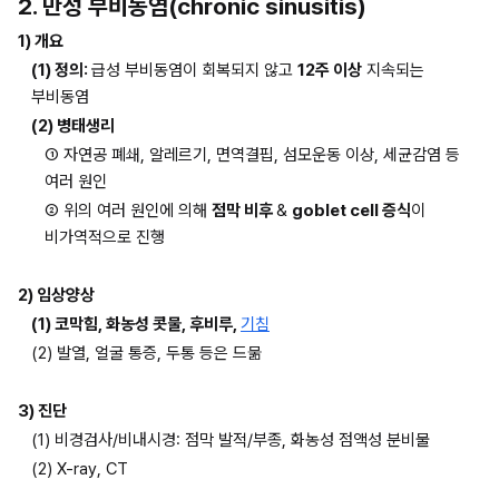
2. 만성 부비동염(chronic sinusitis)
1) 개요
(1) 정의: 
급성 부비동염이 회복되지 않고 
12주 이상
 지속되는 
부비동염
(2) 병태생리
① 자연공 폐쇄, 알레르기, 면역결핍, 섬모운동 이상, 세균감염 등 
여러 원인
② 위의 여러 원인에 의해 
점막 비후 
& 
goblet cell 증식
이 
비가역적으로 진행
2) 임상양상
(1) 코막힘, 화농성 콧물, 후비루, 
기침
(2) 발열, 얼굴 통증, 두통 등은 드묾
3) 진단
(1) 비경검사/비내시경: 점막 발적/부종, 화농성 점액성 분비물
(2) X-ray, CT