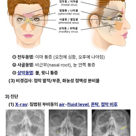
① 전두동염: 
이마 통증
(오전에 심함, 오후에 나아짐)
② 사골동염: 
비근부(nasal root), 눈 안쪽 통증
③ 
상악동염
: 볼, 윗니 통증
(3) 비경검사: 점막 발적/부종, 화농성 점액성 분비물
3) 진단
(1)
X-ray
: 침범된 부비동의 
air
-
fluid level
, 
혼탁
, 
점막 비후