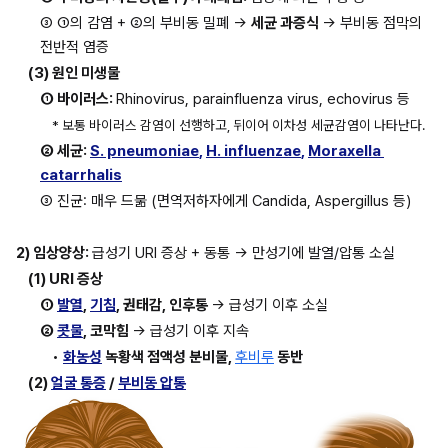
③ ①의 감염 + ②의 부비동 밀폐 → 
세균 과증식 
→ 부비동 점막의 
전반적 염증
(3) 원인 미생물
① 바이러스: 
Rhinovirus, parainfluenza virus, echovirus 등
* 보통 바이러스 감염이 선행하고, 뒤이어 이차성 세균감염이 나타난다.
② 세균: 
S. pneumoniae
, 
H. influenzae
, 
Moraxella 
catarrhalis
③ 진균: 매우 드묾 (면역저하자에게 Candida, Aspergillus 등)
2) 임상양상: 
급성기 URI 증상 + 동통 → 만성기에 발열/압통 소실
(1) URI 증상
① 
발열
, 
기침
, 권태감, 인후통 
→ 급성기 이후 소실
② 
콧물
, 코막힘 
→ 급성기 이후 지속
• 
화농성
 녹황색 점액성 분비물, 
후비루
 동반
(2) 
얼굴 통증
 / 
부비동 압통