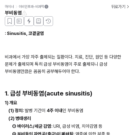
뒤로가기
마이너
이비인후과-비과학
부비동염
: Sinusitis, 코곁굴염
비과에서 가장 자주 출제되는 질환이다. 치료, 진단, 원인 등 다양한 
문제가 출제되며 특히 급성 부비동염이 주로 출제되니 급성 
부비동염만큼은 꼼꼼히 공부해두어야 한다.
1. 급성 부비동염(acute sinusitis)
1) 개요
(1) 정의: 
발병 기간이 
4주 이내
인 부비동염
(2) 병태생리
① 바이러스/세균 감염: 
URI, 급성 비염, 치아감염 등
② 부비동의 자연공(출구)이 폐쇄됨: 
염증에 의한 부종 등