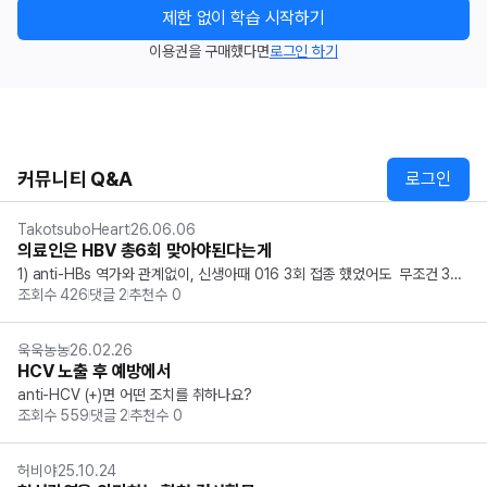
제한 없이 학습 시작하기
이용권을 구매했다면
로그인 하기
커뮤니티 Q&A
로그인
TakotsuboHeart
26.06.06
의료인은 HBV 총6회 맞아야된다는게
1) anti-HBs 역가와 관계없이, 신생아때 016 3회 접종 했었어도  무조건 3회
조회수
426
댓글
2
추천수
0
 더 맞는건가요?  그냥 최근에 맞은 백신일수록 예방 효과가 좋아서 추가로 맞
는건가요? ;;  2) 의료인이 노출되었을 때  완전접종 + anti-HBs <10 m...
욱욱농농
26.02.26
HCV 노출 후 예방에서
anti-HCV (+)면 어떤 조치를 취하나요?
조회수
559
댓글
2
추천수
0
허비야
25.10.24