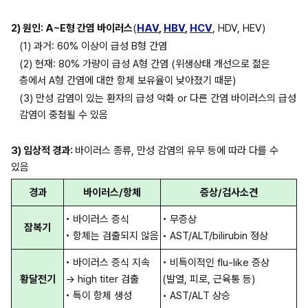
2) 원인: A~E형 간염 바이러스
(
HAV
, 
HBV
, 
HCV
, HDV, HEV)
(1) 과거: 60% 이상이 급성 B형 간염
(2) 현재: 80% 가량이 급성 A형 간염 (위생상태 개선으로 젊은 
층에서 A형 간염에 대한 항체 보유율이 낮아졌기 때문)
(3) 만성 감염이 있는 환자의 급성 악화 or 다른 간염 바이러스의 급성 
감염이 중첩될 수 있음
3) 임상적 경과: 
바이러스 종류, 만성 감염의 유무 등에 따라 다를 수 
있음
경과
바이러스/항체
증상/검사소견
• 바이러스 증식
• 무증상
잠복기
• 항체는 검출되지 않음
• AST/ALT/bilirubin 정상 
• 바이러스 증식 지속 
• 비특이적인 flu-like 증상 
황달전기
→ high titer 검출
(발열, 피로, 근육통 등)
• 특이 항체 생성
• AST/ALT 상승