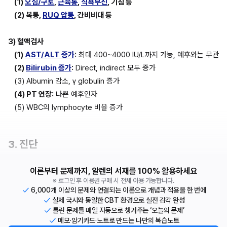
(1) 
오심/구토
, 
근육통
, 
식욕부진
, 기침 등
(2) 복통, 
RUQ 압통
, 간비비대 등 
3) 혈액검사
(1) 
AST/ALT 증가
:
 최대 400~4000 IU/L까지 가능, 예후와는 무관
(2) 
Bilirubin 증가
:
 Direct, indirect 모두 증가
(3) Albumin 감소, γ globulin 증가
(4) PT 연장:
 나쁜 예후인자
(5) WBC의 lymphocyte 비율 증가
3. 진단
이론부터 문제까지, 알렌의 서재를 100% 활용하세요
※ 로그인 후 이용권 구매 시 전체 이용 가능합니다.
6,000개 이상의 문제와 연결되는 이론으로 개념과 적용을 한 번에
실제 국시와 동일한 CBT 환경으로 실전 감각 완성
틀린 문제를 매일 자동으로 챙겨주는 ‘오늘의 문제’
메모·암기카드·노트로 만드는 나만의 복습노트