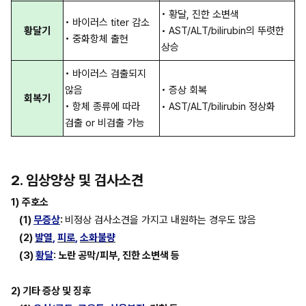
• 황달, 진한 소변색
• 바이러스 titer 감소
황달기
• AST/ALT/bilirubin의 뚜렷한 
• 중화항체 출현
상승
• 바이러스 검출되지 
않음
• 증상 회복
회복기
• 항체 종류에 따라 
• AST/ALT/bilirubin 정상화
검출 or 비검출 가능
2. 임상양상 및 검사소견
1)
주호소
(1) 
무증상
: 
비정상 검사소견을 가지고 내원하는 경우도 많음
(2) 
발열
, 
피로
, 
소화불량
(3) 
황달
: 노란 공막/피부, 진한 소변색 등
2) 기타 증상 및 징후