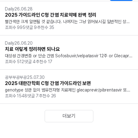
Daily
26.06.28
2025 가이드라인 C형 간염 치료약제 완벽 정리
빨간색만 크게 알면될 것 같습니다. 나머지는 그냥 읽어보시길 일반적인 상황:
조회수
995
댓글
9
추천수
35
 범유전자형 경구 항바이러스제 Sofosbuvir/velpatasvir 12주 Glecaprevi
r/pibrentasvir 8주 다른 치료가 필요한 특정 상황 비대상성 간경변증...
Daily
26.06.20
치료 이렇게 정리하면 되나요
대상성 간경변증 or 단순 간염 Sofosbuvir/velpatasvir 12주 or Glecapre
조회수
512
댓글
4
추천수
17
vir/pibrentasvir 8주 비대상성 간경변증 Daclatasvir/Sofosbuvir 24주 o
r Sofosbuvir/velpatasvir 2...
공부부공부공
25.07.30
2025 대한간학회 C형 간염 가이드라인 보면
genotype 상관 없이 범유전자형 치료제인 glecaprevir/pibrentasvir 또는
조회수
1548
댓글
7
추천수
26
 sofosbuvir/velpatasvir 하라는데 그럼 유전자형에 따라 치료제 외울 필요
는 없게 되겟네요? 물론 유전자형 따라서 치료 달라진다 해도 그냥 ...
더보기