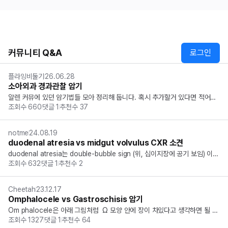
커뮤니티 Q&A
로그인
플라잉비둘기
26.06.28
소아외과 경과관찰 암기
알렌 커뮤에 있던 암기법들 모아 정리해 둡니다. 혹시 추가할거 있다면 적어주
조회수
660
댓글
1
추천수
37
세요~ 하이드로시 일  → 일(1)이니까  1년 까지 경과관찰 배꼬 오 옵탈장 → 오
(5)니까  5년 까지 경과관찰 잠복고환 →  뿡알이 6 모양이니까  6개월 까지
 경과관찰
notme
24.08.19
duodenal atresia vs midgut volvulus CXR 소견
duodenal atresia는 double-bubble sign (위, 십이지장에 공기 보임) 이고 
조회수
632
댓글
1
추천수
2
midgut vovulus는 gasless sign (위에만 공기 보임) 인게 이해가 잘 안됩니
다 둘다 담즙성 구토를 유발하므로 폐쇄부위는 십이지장인...
Cheetah
23.12.17
Omphalocele vs Gastroschisis 암기
Om phalocele은 아래 그림처럼  Ω 모양 안에 장이 차있다고 생각하면 될 것 
조회수
1327
댓글
1
추천수
64
같습니다.