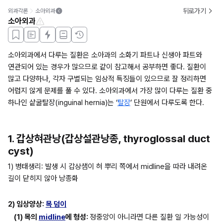
뒤로가기
외과각론
소아외과
소아외과
소아외과에서 다루는 질환은 소아과의 소화기 파트나 신생아 파트와 
연관되어 있는 경우가 많으므로 같이 참고해서 공부하면 좋다. 질환이 
많고 다양하나, 각자 구별되는 임상적 특징들이 있으므로 잘 정리하면 
어렵지 않게 문제를 풀 수 있다. 소아외과에서 가장 많이 다루는 질환 중 
하나인 샅굴탈장(inguinal hernia)는 ‘
탈장
’ 단원에서 다루도록 한다.
1. 갑상혀관낭(갑상설관낭종, thyroglossal duct 
cyst)
1) 병태생리: 발생 시 갑상샘이 혀 뿌리 쪽에서 midline을 따라 내려온 
길이 닫히지 않아 낭종화
2) 임상양상: 
목 덩이
(1) 목의 
midline
에 형성: 
정중앙이 아니라면 다른 질환 일 가능성이 