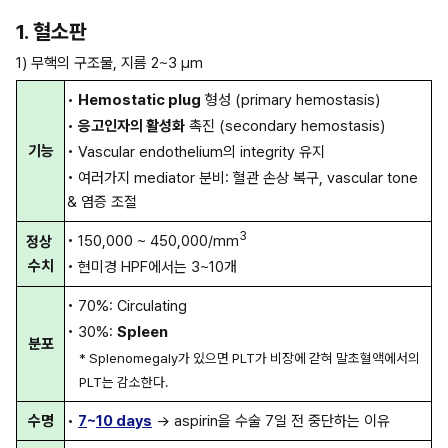
1. 혈소판
1) 무핵의 구조물, 지름 2~3 µm
• 
Hemostatic plug
 형성 (primary hemostasis)
• 
응고인자의 활성화
 촉진 (secondary hemostasis)
기능
• Vascular endothelium의 integrity 유지
• 여러가지 mediator 분비: 혈관 손상 복구, vascular tone 
& 염증 조절
3
• 150,000 ~ 450,000/mm
정상 
수치
• 현미경 HPF에서는 3~10개
• 70%: Circulating
• 30%: 
Spleen
분포
* Splenomegaly가 있으면 PLT가 비장에 갇혀 말초혈액에서의 
PLT는 감소한다.
수명
• 
7
~
10 days
 → aspirin을 수술 7일 전 중단하는 이유