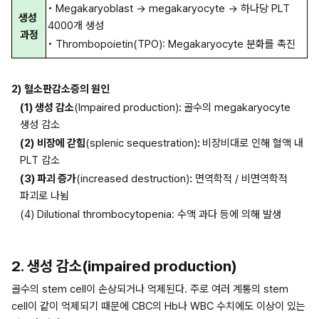
• Megakaryoblast → megakaryocyte → 하나당 PLT 
생성 
4000개 생성
과정
• Thrombopoietin(TPO): Megakaryocyte 분화를 촉진
2)
혈소판감소증의 원인
(1) 생성 감소
(Impaired production)
: 
골수의 megakaryocyte 
생성 감소
(2)
비장에 갇힘
(splenic sequestration)
: 
비장비대로 인해 혈액 내 
PLT 감소
(3) 파괴 증가
(increased destruction)
:
 면역학적 / 비면역학적 
파괴로 나뉨
(4) Dilutional thrombocytopenia: 수액 과다 등에 의해 발생
2. 생성 감소(impaired production)
골수의 stem cell이 손상되거나 억제된다. 주로 여러 계통의 stem 
cell이 같이 억제되기 때문에 CBC의 Hb나 WBC 수치에도 이상이 있는 