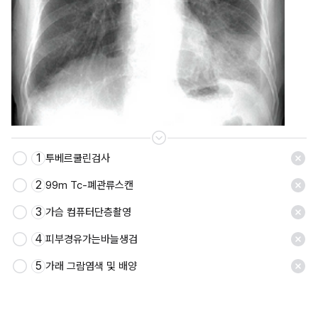
1
투베르쿨린검사
저장
2
99m Tc-폐관류스캔
3
가슴 컴퓨터단층촬영
4
피부경유가는바늘생검
5
가래 그람염색 및 배양