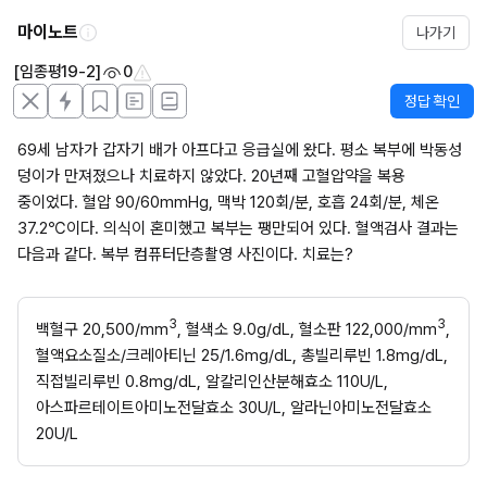
마이노트
나가기
[임종평19-2]
0
정답 확인
69세 남자가 갑자기 배가 아프다고 응급실에 왔다. 평소 복부에 박동성 
덩이가 만져졌으나 치료하지 않았다. 20년째 고혈압약을 복용 
중이었다. 혈압 90/60mmHg, 맥박 120회/분, 호흡 24회/분, 체온 
37.2℃이다. 의식이 혼미했고 복부는 팽만되어 있다. 혈액검사 결과는 
다음과 같다. 복부 컴퓨터단층촬영 사진이다. 치료는?
3
3
백혈구 20,500/mm
, 혈색소 9.0g/dL, 혈소판 122,000/mm
, 
혈액요소질소/크레아티닌 25/1.6mg/dL, 총빌리루빈 1.8mg/dL, 
직접빌리루빈 0.8mg/dL, 알칼리인산분해효소 110U/L, 
아스파르테이트아미노전달효소 30U/L, 알라닌아미노전달효소 
20U/L