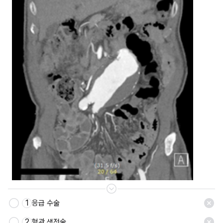
1
응급 수술
2
혈관 색전술